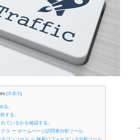
ts
[
非表示
]
知る。
分析する。
化されているかを確認する。
アナリティクス ー ホームページ訪問者分析ツール
 グーグルサーチコンソール ー 検索パフォーマンス分析ツール