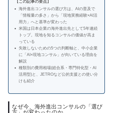
【この記事の要点】
海外進出コンサルの選び方は、AIの普及で
「情報量の多さ」から「現地実務経験×AI活
用力」へと基準が変わった
米国は日本企業の海外進出先として5年連続
トップ。現地を知るコンサルの価値が高ま
っている
失敗しないための5つの判断軸と、中小企業
に「AI×現地コンサル」が向いている理由を
解説
種類別の費用相場(総合系・専門特化型・AI
活用型)と、JETROなど公的支援との使い分
けも紹介
なぜ今、海外進出コンサルの「選び
方」が変わったのか