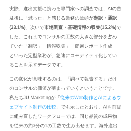
実際、進出支援に携わる専門家への調査では、AIの普
及後に「減った」と感じる業務の筆頭が
翻訳・通訳
(33.1%)
、次いで
市場調査・基礎情報の収集(15.2%)
で
した。これまでコンサルの工数の大きな部分を占め
ていた「翻訳」「情報収集」「簡易レポート作成」
といった定型業務が、急速にコモディティ化してい
ることを示すデータです。
この変化が意味するのは、「調べて報告する」だけ
のコンサルの価値が薄まっていくということです。
私たちJU Marketingが「
従来のWeb制作とAIによるウ
ェブサイト制作の比較
」でも示したとおり、AIを前提
に組み直したワークフローでは、同じ品質の成果物
を従来の約3分の1の工数で生み出せます。海外進出