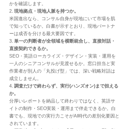
かを確認します。
現地拠点・現地人脈を持つか。
米国進出なら、コンサル自身が現地にいて市場を肌
で知っているか。白書が示すとおり、現地パートナ
ーは成否を分ける最大要因です。
単一の判断者が全領域を横断統合し、直接対話・
直接契約できるか。
SEO・英語ローカライズ・デザイン・実装・運用を
一人のシニアコンサルが見渡せるか。窓口担当と実
作業者が別人の「丸投げ型」では、深い戦略対話は
成立しません。
調査だけで終わらず、実行(ハンズオン)まで担える
か。
分厚いレポートを納品して終わりではなく、英語サ
イトの制作・SEO実装・運用まで伴走できるか。白
書でも、現地での実行力こそがAI時代の差別化要因と
されています。