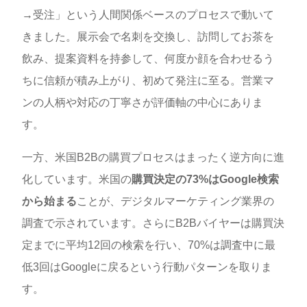
→受注」という人間関係ベースのプロセスで動いて
きました。展示会で名刺を交換し、訪問してお茶を
飲み、提案資料を持参して、何度か顔を合わせるう
ちに信頼が積み上がり、初めて発注に至る。営業マ
ンの人柄や対応の丁寧さが評価軸の中心にありま
す。
一方、米国B2Bの購買プロセスはまったく逆方向に進
化しています。米国の
購買決定の73%はGoogle検索
から始まる
ことが、デジタルマーケティング業界の
調査で示されています。さらにB2Bバイヤーは購買決
定までに平均12回の検索を行い、70%は調査中に最
低3回はGoogleに戻るという行動パターンを取りま
す。