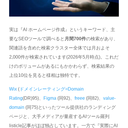
実は『AI ホームページ作成』というキーワード、主
要なSEOツールで調べると
月間700件
の検索があり、
関連語を含めた検索クラスター全体では月およそ
2,000件が検索されています(2026年5月時点)。これだ
けのボリュームがあるにもかかわらず、検索結果の
上位10位を見ると様相は独特です。
Wix
(
ドメインレーティング=Domain
Rating
(DR)95)、
Figma
(同92)、
freee
(同82)、
value-
domain
(同75)といったツール提供社のランディング
ページと、大手メディアが量産するAIツール羅列
listicle記事がほぼ独占しています。一方で『実際にAI