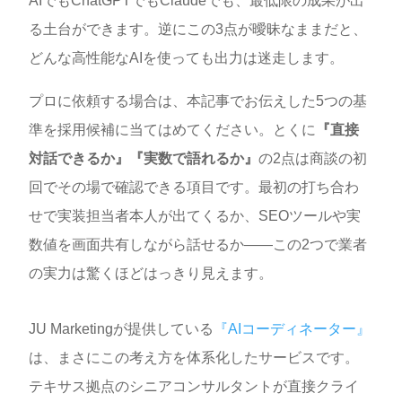
AIでもChatGPTでもClaudeでも、最低限の成果が出
る土台ができます。逆にこの3点が曖昧なままだと、
どんな高性能なAIを使っても出力は迷走します。
プロに依頼する場合は、本記事でお伝えした5つの基
準を採用候補に当てはめてください。とくに
『直接
対話できるか』『実数で語れるか』
の2点は商談の初
回でその場で確認できる項目です。最初の打ち合わ
せで実装担当者本人が出てくるか、SEOツールや実
数値を画面共有しながら話せるか——この2つで業者
の実力は驚くほどはっきり見えます。
JU Marketingが提供している
『AIコーディネーター』
は、まさにこの考え方を体系化したサービスです。
テキサス拠点のシニアコンサルタントが直接クライ