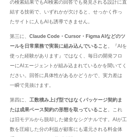
の検索結果でもAI検索の回答でも発見される設計に直
結する技術で、いずれかが欠けると、せっかく作っ
たサイトに人もAIも誘導できません。
第三に、
Claude Code・Cursor・Figma AIなどのツ
ールを日常業務で実装に組み込んでいること
。『AIを
使った経験があります』ではなく、毎日の開発フロ
ーにAIエージェントが組み込まれているかを聞いてく
ださい。回答に具体性があるかどうかで、実力差は
一瞬で見抜けます。
第四に、
工数積み上げ型ではなくパッケージ契約ま
たは成果ベース契約の形態を取っていること
。これ
は旧モデルから脱却した健全なシグナルです。AIが工
数を圧縮した分の利益が顧客にも還元される料金体