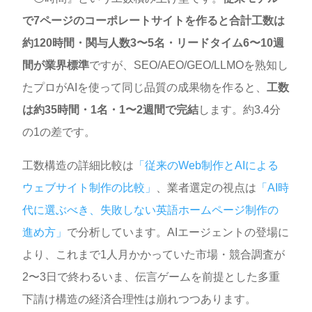
で7ページのコーポレートサイトを作ると合計工数は
約120時間・関与人数3〜5名・リードタイム6〜10週
間が業界標準
ですが、SEO/AEO/GEO/LLMOを熟知し
たプロがAIを使って同じ品質の成果物を作ると、
工数
は約35時間・1名・1〜2週間で完結
します。約3.4分
の1の差です。
工数構造の詳細比較は
「従来のWeb制作とAIによる
ウェブサイト制作の比較」
、業者選定の視点は
「AI時
代に選ぶべき、失敗しない英語ホームページ制作の
進め方」
で分析しています。AIエージェントの登場に
より、これまで1人月かかっていた市場・競合調査が
2〜3日で終わるいま、伝言ゲームを前提とした多重
下請け構造の経済合理性は崩れつつあります。