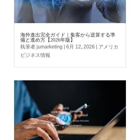
海外進出完全ガイド｜集客から逆算する準
備と進め方【2026年版】
執筆者
jumarketing
|
6月 12, 2026
|
アメリカ
ビジネス情報