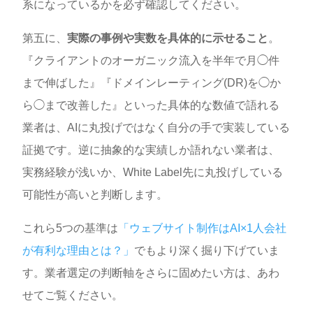
系になっているかを必ず確認してください。
第五に、
実際の事例や実数を具体的に示せること
。
『クライアントのオーガニック流入を半年で月◯件
まで伸ばした』『ドメインレーティング(DR)を◯か
ら◯まで改善した』といった具体的な数値で語れる
業者は、AIに丸投げではなく自分の手で実装している
証拠です。逆に抽象的な実績しか語れない業者は、
実務経験が浅いか、White Label先に丸投げしている
可能性が高いと判断します。
これら5つの基準は
「ウェブサイト制作はAI×1人会社
が有利な理由とは？」
でもより深く掘り下げていま
す。業者選定の判断軸をさらに固めたい方は、あわ
せてご覧ください。