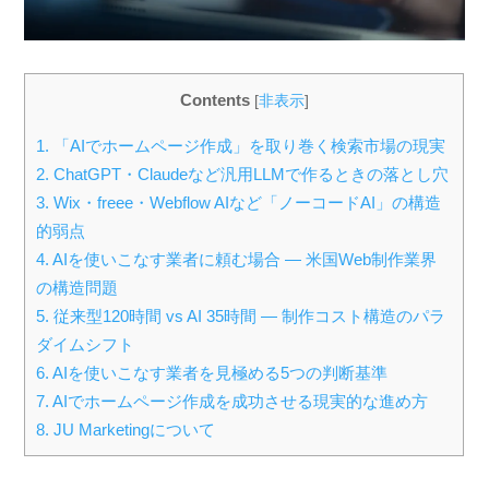
Contents
[
非表示
]
1.
「AIでホームページ作成」を取り巻く検索市場の現実
2.
ChatGPT・Claudeなど汎用LLMで作るときの落とし穴
3.
Wix・freee・Webflow AIなど「ノーコードAI」の構造
的弱点
4.
AIを使いこなす業者に頼む場合 — 米国Web制作業界
の構造問題
5.
従来型120時間 vs AI 35時間 — 制作コスト構造のパラ
ダイムシフト
6.
AIを使いこなす業者を見極める5つの判断基準
7.
AIでホームページ作成を成功させる現実的な進め方
8.
JU Marketingについて